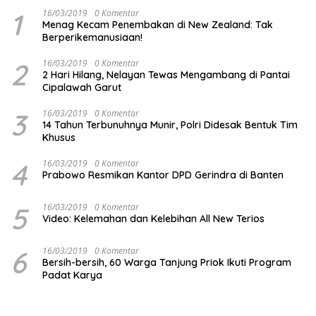
1
16/03/2019
0 Komentar
Menag Kecam Penembakan di New Zealand: Tak
Berperikemanusiaan!
2
16/03/2019
0 Komentar
2 Hari Hilang, Nelayan Tewas Mengambang di Pantai
Cipalawah Garut
3
16/03/2019
0 Komentar
14 Tahun Terbunuhnya Munir, Polri Didesak Bentuk Tim
Khusus
4
16/03/2019
0 Komentar
Prabowo Resmikan Kantor DPD Gerindra di Banten
5
16/03/2019
0 Komentar
Video: Kelemahan dan Kelebihan All New Terios
6
16/03/2019
0 Komentar
Bersih-bersih, 60 Warga Tanjung Priok Ikuti Program
Padat Karya