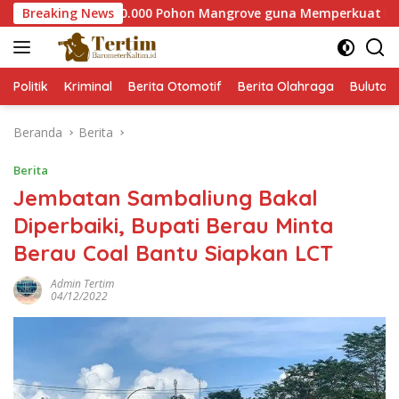
Langsung
 Tanam 60.000 Pohon Mangrove guna Memperkuat Restorasi Eko
Breaking News
ke
konten
Politik
Kriminal
Berita Otomotif
Berita Olahraga
Bulutan
Beranda
Berita
Berita
Jembatan Sambaliung Bakal
Diperbaiki, Bupati Berau Minta
Berau Coal Bantu Siapkan LCT
Admin Tertim
04/12/2022