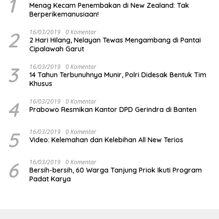
1
Menag Kecam Penembakan di New Zealand: Tak
Berperikemanusiaan!
2
16/03/2019
0 Komentar
2 Hari Hilang, Nelayan Tewas Mengambang di Pantai
Cipalawah Garut
3
16/03/2019
0 Komentar
14 Tahun Terbunuhnya Munir, Polri Didesak Bentuk Tim
Khusus
4
16/03/2019
0 Komentar
Prabowo Resmikan Kantor DPD Gerindra di Banten
5
16/03/2019
0 Komentar
Video: Kelemahan dan Kelebihan All New Terios
6
16/03/2019
0 Komentar
Bersih-bersih, 60 Warga Tanjung Priok Ikuti Program
Padat Karya