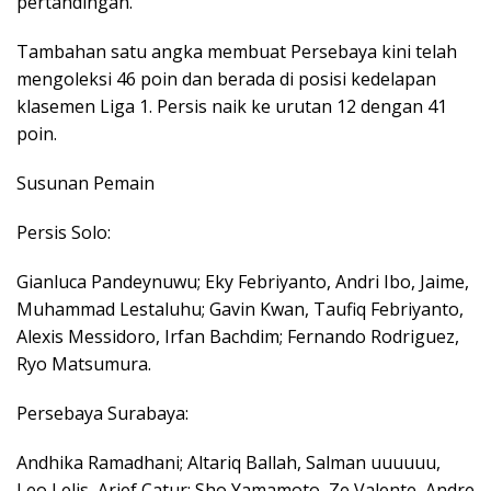
pertandingan.
Tambahan satu angka membuat Persebaya kini telah
mengoleksi 46 poin dan berada di posisi kedelapan
klasemen Liga 1. Persis naik ke urutan 12 dengan 41
poin.
Susunan Pemain
Persis Solo:
Gianluca Pandeynuwu; Eky Febriyanto, Andri Ibo, Jaime,
Muhammad Lestaluhu; Gavin Kwan, Taufiq Febriyanto,
Alexis Messidoro, Irfan Bachdim; Fernando Rodriguez,
Ryo Matsumura.
Persebaya Surabaya:
Andhika Ramadhani; Altariq Ballah, Salman uuuuuu,
Leo Lelis, Arief Catur; Sho Yamamoto, Ze Valente, Andre