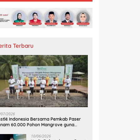
erita Terbaru
/07/2026
stlé Indonesia Bersama Pemkab Paser
anam 60.000 Pohon Mangrove guna
mperkuat Restorasi Ekosistem Pesisir
10/06/2026