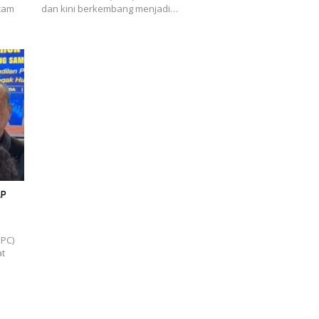
ecam
dan kini berkembang menjadi…
AP
DPC)
at