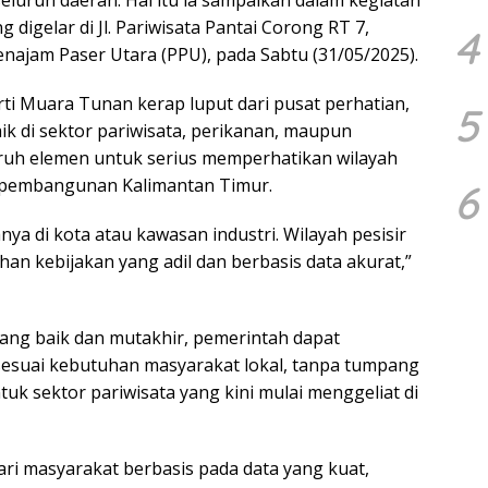
eluruh daerah. Hal itu ia sampaikan dalam kegiatan
digelar di Jl. Pariwisata Pantai Corong RT 7,
4
ajam Paser Utara (PPU), pada Sabtu (31/05/2025).
rti Muara Tunan kerap luput dari pusat perhatian,
5
ik di sektor pariwisata, perikanan, maupun
ruh elemen untuk serius memperhatikan wilayah
i pembangunan Kalimantan Timur.
6
a di kota atau kawasan industri. Wilayah pesisir
an kebijakan yang adil dan berbasis data akurat,”
ng baik dan mutakhir, pemerintah dapat
suai kebutuhan masyarakat lokal, tanpa tumpang
tuk sektor pariwisata yang kini mulai menggeliat di
ri masyarakat berbasis pada data yang kuat,