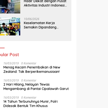
Hadir Dekat dengan Pusat
Aktivitas Industri Indonesia
Timur, IEE Series 2026
Perdana Digelar di
Balikpapan
10/06/2026
Keselamatan Kerja
Semakin Dipandang
Sebagai InvestasiStrategis
Industri Tambang
ular Post
16/03/2019
0 Komentar
Menag Kecam Penembakan di New
Zealand: Tak Berperikemanusiaan!
16/03/2019
0 Komentar
2 Hari Hilang, Nelayan Tewas
Mengambang di Pantai Cipalawah Garut
16/03/2019
0 Komentar
14 Tahun Terbunuhnya Munir, Polri
Didesak Bentuk Tim Khusus