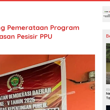
ng Pemerataan Program
san Pesisir PPU
B
03
Ne
T
Me