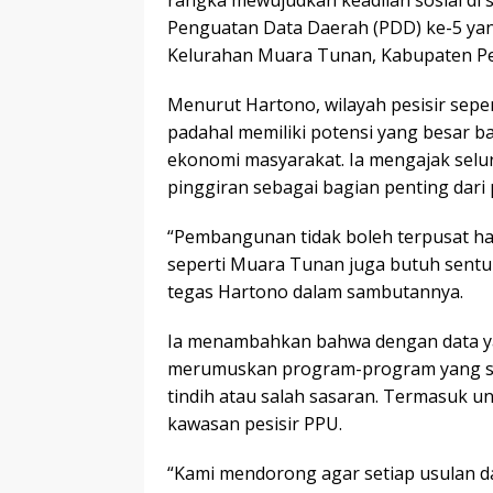
rangka mewujudkan keadilan sosial di s
Penguatan Data Daerah (PDD) ke-5 yang 
Kelurahan Muara Tunan, Kabupaten Pen
Menurut Hartono, wilayah pesisir sepe
padahal memiliki potensi yang besar ba
ekonomi masyarakat. Ia mengajak selu
pinggiran sebagai bagian penting dar
“Pembangunan tidak boleh terpusat hany
seperti Muara Tunan juga butuh sentuh
tegas Hartono dalam sambutannya.
Ia menambahkan bahwa dengan data ya
merumuskan program-program yang se
tindih atau salah sasaran. Termasuk un
kawasan pesisir PPU.
“Kami mendorong agar setiap usulan da