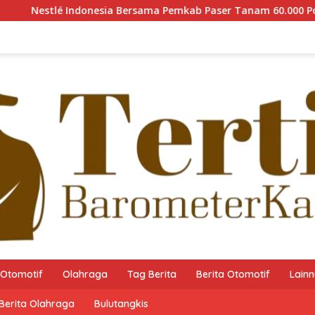
ia Bersama Pemkab Paser Tanam 60.000 Pohon Mangrove guna M
Otomotif
Olahraga
Tag Berita
Berita Otomotif
Lain
Berita Olahraga
Bulutangkis