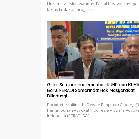
Universitas Mulawarman, Faisal Hidayat, meng
keras tindakan arogansi…
Gelar Seminar Implementasi KUHP dan KUH
Baru, PERADI Samarinda: Hak Masyarakat
Dilindungi
Barometerkaltim.id – Dewan Pimpinan Cabang (
Perhimpunan Advokat Indonesia – Suara Advok
Indonesia (PERADI SAI)…