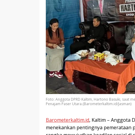
Foto: Anggota DPRD Kaltim, Hartono Basuki, saat m
Penajam Paser Utara.(Barometerkaltim.id/Jasman)
Barometerkaltim.id
, Kaltim – Anggota 
menekankan pentingnya pemerataan pe