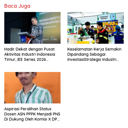
Baca Juga
Hadir Dekat dengan Pusat
Keselamatan Kerja Semakin
Aktivitas Industri Indonesia
Dipandang Sebagai
Timur, IEE Series 2026
InvestasiStrategis Industri
Perdana Digelar di
Tambang
Balikpapan
Aspirasi Peralihan Status
Dosen ASN PPPK Menjadi PNS
Di Dukung Oleh Komisi X DPR
RI