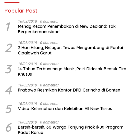
Popular Post
1
16/03/2019
0 Komentar
Menag Kecam Penembakan di New Zealand: Tak
Berperikemanusiaan!
2
16/03/2019
0 Komentar
2 Hari Hilang, Nelayan Tewas Mengambang di Pantai
Cipalawah Garut
3
16/03/2019
0 Komentar
14 Tahun Terbunuhnya Munir, Polri Didesak Bentuk Tim
Khusus
4
16/03/2019
0 Komentar
Prabowo Resmikan Kantor DPD Gerindra di Banten
5
16/03/2019
0 Komentar
Video: Kelemahan dan Kelebihan All New Terios
6
16/03/2019
0 Komentar
Bersih-bersih, 60 Warga Tanjung Priok Ikuti Program
Padat Karya