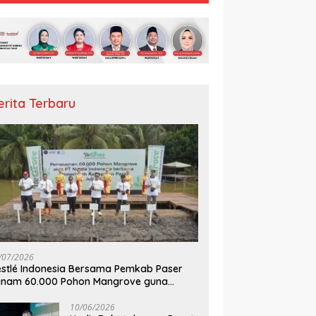
erita Terbaru
/07/2026
stlé Indonesia Bersama Pemkab Paser
anam 60.000 Pohon Mangrove guna
mperkuat Restorasi Ekosistem Pesisir
10/06/2026