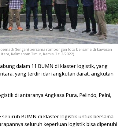
 Djoemadi (tengah) bersama rombongan foto bersama di kawasan
Utara, Kalimantan Timur, Kamis (1/12/2022).
gabung dalam 11 BUMN di klaster logistik, yang
ara, yang terdiri dari angkutan darat, angkutan
istik di antaranya Angkasa Pura, Pelindo, Pelni,
e seluruh BUMN di klaster logistik untuk bersama
Harapannya seluruh keperluan logistik bisa dipenuhi