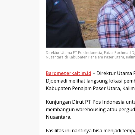
Direktur Utama PT Pos Indonesia, Faizal Rochmad 
Nusantara di Kabupaten Penajam Paser Utara, Kalim
Barometerkaltim.id
– Direktur Utama P
Djoemadi melihat langsung lokasi pem
Kabupaten Penajam Paser Utara, Kalima
Kunjungan Dirut PT Pos Indonesia unt
membangun warehousing atau pergu
Nusantara.
Fasilitas ini nantinya bisa menjadi t