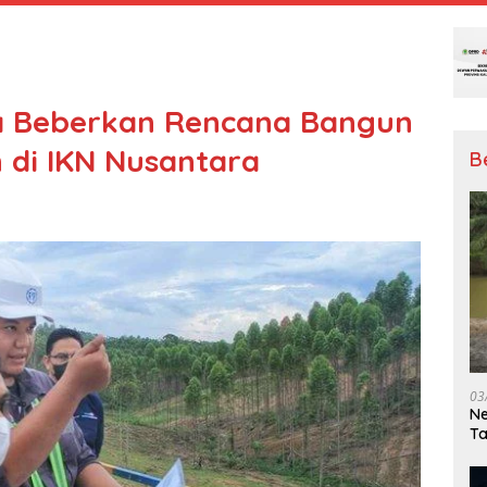
ia Beberkan Rencana Bangun
 di IKN Nusantara
B
03
Ne
T
Me