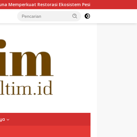
osistem Pesisir
Hadir Dekat dengan Pusat Aktivitas Ind
nya