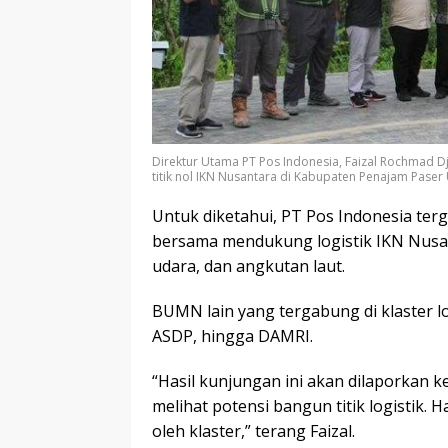
Direktur Utama PT Pos Indonesia, Faizal Rochmad
titik nol IKN Nusantara di Kabupaten Penajam Paser 
Untuk diketahui, PT Pos Indonesia ter
bersama mendukung logistik IKN Nusant
udara, dan angkutan laut.
BUMN lain yang tergabung di klaster log
ASDP, hingga DAMRI.
“Hasil kunjungan ini akan dilaporkan k
melihat potensi bangun titik logistik. 
oleh klaster,” terang Faizal.