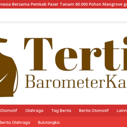
r Tanam 60.000 Pohon Mangrove guna Memperkuat Restorasi Ek
Otomotif
Olahraga
Tag Berita
Berita Otomotif
Lain
Berita Olahraga
Bulutangkis