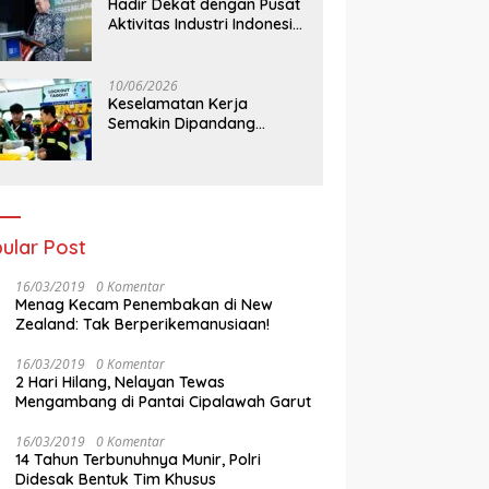
Hadir Dekat dengan Pusat
Aktivitas Industri Indonesia
Timur, IEE Series 2026
Perdana Digelar di
Balikpapan
10/06/2026
Keselamatan Kerja
Semakin Dipandang
Sebagai InvestasiStrategis
Industri Tambang
ular Post
16/03/2019
0 Komentar
Menag Kecam Penembakan di New
Zealand: Tak Berperikemanusiaan!
16/03/2019
0 Komentar
2 Hari Hilang, Nelayan Tewas
Mengambang di Pantai Cipalawah Garut
16/03/2019
0 Komentar
14 Tahun Terbunuhnya Munir, Polri
Didesak Bentuk Tim Khusus