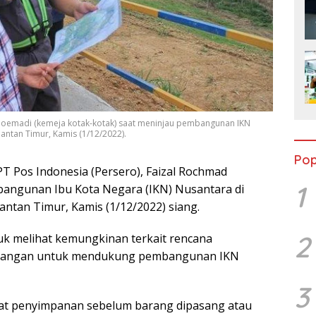
Djoemadi (kemeja kotak-kotak) saat meninjau pembangunan IKN
antan Timur, Kamis (1/12/2022).
Pop
T Pos Indonesia (Persero), Faizal Rochmad
1
bangunan Ibu Kota Negara (IKN) Nusantara di
ntan Timur, Kamis (1/12/2022) siang.
2
uk melihat kemungkinan terkait rencana
dangan untuk mendukung pembangunan IKN
3
empat penyimpanan sebelum barang dipasang atau