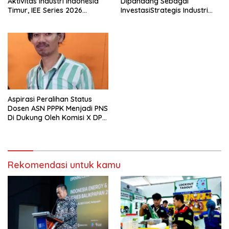
Aktivitas Industri Indonesia
Dipandang Sebagai
Timur, IEE Series 2026
InvestasiStrategis Industri
Perdana Digelar di
Tambang
Balikpapan
Aspirasi Peralihan Status
Dosen ASN PPPK Menjadi PNS
Di Dukung Oleh Komisi X DPR
RI
Rekomendasi untuk kamu