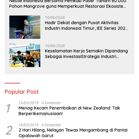
Nestlé Indonesia Bersama Pemkab Paser Tanam 60.000
Pohon Mangrove guna Memperkuat Restorasi Ekosistem
Pesisir
10/06/2026
Hadir Dekat dengan Pusat Aktivitas
Industri Indonesia Timur, IEE Series 2026
Perdana Digelar di Balikpapan
10/06/2026
Keselamatan Kerja Semakin Dipandang
Sebagai InvestasiStrategis Industri
Tambang
Popular Post
1
16/03/2019
0 Komentar
Menag Kecam Penembakan di New Zealand: Tak
Berperikemanusiaan!
2
16/03/2019
0 Komentar
2 Hari Hilang, Nelayan Tewas Mengambang di Pantai
Cipalawah Garut