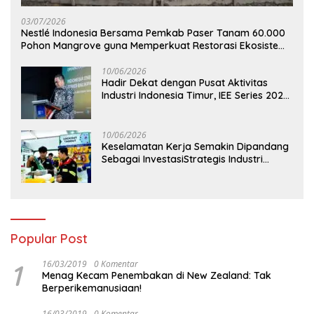
03/07/2026
Nestlé Indonesia Bersama Pemkab Paser Tanam 60.000
Pohon Mangrove guna Memperkuat Restorasi Ekosistem
Pesisir
10/06/2026
Hadir Dekat dengan Pusat Aktivitas
Industri Indonesia Timur, IEE Series 2026
Perdana Digelar di Balikpapan
10/06/2026
Keselamatan Kerja Semakin Dipandang
Sebagai InvestasiStrategis Industri
Tambang
Popular Post
1
16/03/2019
0 Komentar
Menag Kecam Penembakan di New Zealand: Tak
Berperikemanusiaan!
16/03/2019
0 Komentar