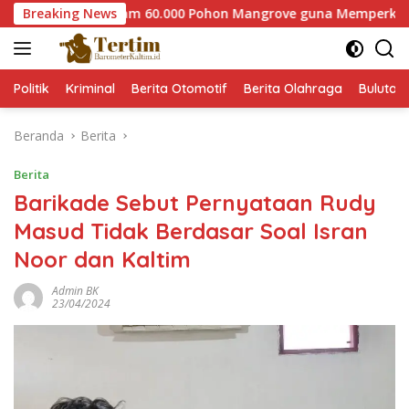
Langsung
Paser Tanam 60.000 Pohon Mangrove guna Memperkuat Restoras
Breaking News
ke
konten
Politik
Kriminal
Berita Otomotif
Berita Olahraga
Bulutan
Beranda
Berita
Berita
Barikade Sebut Pernyataan Rudy
Masud Tidak Berdasar Soal Isran
Noor dan Kaltim
Admin BK
23/04/2024