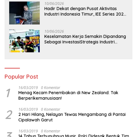
10/06/2026
Hadir Dekat dengan Pusat Aktivitas
Industri Indonesia Timur, IEE Series 2026
Perdana Digelar di Balikpapan
10/06/2026
Keselamatan Kerja Semakin Dipandang
Sebagai InvestasiStrategis Industri
Tambang
Popular Post
1
16/03/2019
0 Komentar
Menag Kecam Penembakan di New Zealand: Tak
Berperikemanusiaan!
2
16/03/2019
0 Komentar
2 Hari Hilang, Nelayan Tewas Mengambang di Pantai
Cipalawah Garut
3
16/03/2019
0 Komentar
14 Tahun Terbunuhnya Munir, Polri Didesak Bentuk Tim