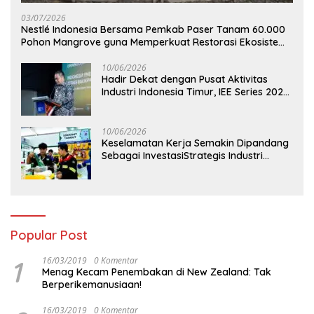
03/07/2026
Nestlé Indonesia Bersama Pemkab Paser Tanam 60.000
Pohon Mangrove guna Memperkuat Restorasi Ekosistem
Pesisir
10/06/2026
Hadir Dekat dengan Pusat Aktivitas
Industri Indonesia Timur, IEE Series 2026
Perdana Digelar di Balikpapan
10/06/2026
Keselamatan Kerja Semakin Dipandang
Sebagai InvestasiStrategis Industri
Tambang
Popular Post
1
16/03/2019
0 Komentar
Menag Kecam Penembakan di New Zealand: Tak
Berperikemanusiaan!
16/03/2019
0 Komentar