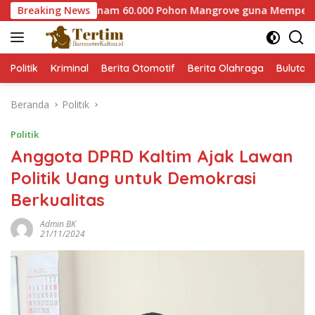
Langsung
ab Paser Tanam 60.000 Pohon Mangrove guna Memperkuat Restor
Breaking News
ke
konten
Politik
Kriminal
Berita Otomotif
Berita Olahraga
Bulutan
Beranda
Politik
Politik
Anggota DPRD Kaltim Ajak Lawan
Politik Uang untuk Demokrasi
Berkualitas
Admin BK
21/11/2024