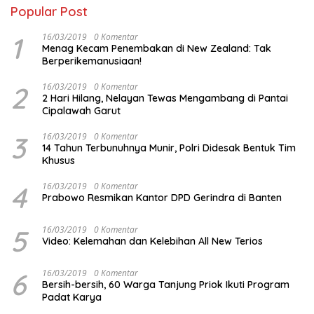
Popular Post
1
16/03/2019
0 Komentar
Menag Kecam Penembakan di New Zealand: Tak
Berperikemanusiaan!
2
16/03/2019
0 Komentar
2 Hari Hilang, Nelayan Tewas Mengambang di Pantai
Cipalawah Garut
3
16/03/2019
0 Komentar
14 Tahun Terbunuhnya Munir, Polri Didesak Bentuk Tim
Khusus
4
16/03/2019
0 Komentar
Prabowo Resmikan Kantor DPD Gerindra di Banten
5
16/03/2019
0 Komentar
Video: Kelemahan dan Kelebihan All New Terios
6
16/03/2019
0 Komentar
Bersih-bersih, 60 Warga Tanjung Priok Ikuti Program
Padat Karya