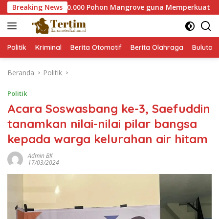
Langsung
 Tanam 60.000 Pohon Mangrove guna Memperkuat Restorasi Ekos
Breaking News
ke
konten
Politik
Kriminal
Berita Otomotif
Berita Olahraga
Bulutan
Beranda
Politik
Politik
Acara Soswasbang ke-3, Saefuddin
tanamkan nilai-nilai pilar bangsa
kepada warga kelurahan air hitam
Admin BK
17/03/2024