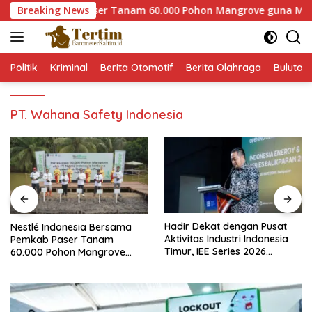
Langsung
ama Pemkab Paser Tanam 60.000 Pohon Mangrove guna Memperku
Breaking News
ke
konten
Politik
Kriminal
Berita Otomotif
Berita Olahraga
Bulutan
PT. Wahana Safety Indonesia
Hadir Dekat dengan Pusat
Nestlé Indonesia Bersama
Aktivitas Industri Indonesia
Pemkab Paser Tanam
Timur, IEE Series 2026
60.000 Pohon Mangrove
Perdana Digelar di
guna Memperkuat Restorasi
Balikpapan
Ekosistem Pesisir