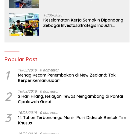
Perdana Digelar di Balikpapan
10/06/2026
Keselamatan Kerja Semakin Dipandang
Sebagai InvestasiStrategis Industri
Tambang
Popular Post
1
16/03/2019
0 Komentar
Menag Kecam Penembakan di New Zealand: Tak
Berperikemanusiaan!
2
16/03/2019
0 Komentar
2 Hari Hilang, Nelayan Tewas Mengambang di Pantai
Cipalawah Garut
3
16/03/2019
0 Komentar
14 Tahun Terbunuhnya Munir, Polri Didesak Bentuk Tim
Khusus
16/03/2019
0 Komentar