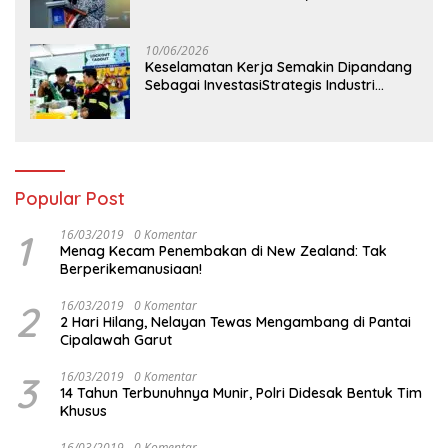
Perdana Digelar di Balikpapan
10/06/2026
Keselamatan Kerja Semakin Dipandang
Sebagai InvestasiStrategis Industri
Tambang
Popular Post
1
16/03/2019
0 Komentar
Menag Kecam Penembakan di New Zealand: Tak
Berperikemanusiaan!
2
16/03/2019
0 Komentar
2 Hari Hilang, Nelayan Tewas Mengambang di Pantai
Cipalawah Garut
3
16/03/2019
0 Komentar
14 Tahun Terbunuhnya Munir, Polri Didesak Bentuk Tim
Khusus
16/03/2019
0 Komentar