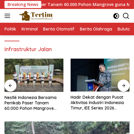
Langsung
ama Pemkab Paser Tanam 60.000 Pohon Mangrove guna Memperku
Breaking News
ke
konten
Politik
Kriminal
Berita Otomotif
Berita Olahraga
Bulutan
Infrastruktur Jalan
Hadir Dekat dengan Pusat
Nestlé Indonesia Bersama
Aktivitas Industri Indonesia
Pemkab Paser Tanam
Timur, IEE Series 2026
60.000 Pohon Mangrove
Perdana Digelar di
guna Memperkuat Restorasi
Balikpapan
Ekosistem Pesisir