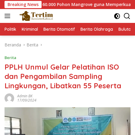
Langsung
ser Tanam 60.000 Pohon Mangrove guna Memperkuat Restorasi E
Breaking News
ke
konten
Politik
Kriminal
Berita Otomotif
Berita Olahraga
Bulutan
Beranda
Berita
Berita
PPLH Unmul Gelar Pelatihan ISO
dan Pengambilan Sampling
Lingkungan, Libatkan 55 Peserta
Admin BK
17/09/2024