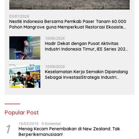
03/07/2026
Nestlé Indonesia Bersama Pemkab Paser Tanam 60.000
Pohon Mangrove guna Memperkuat Restorasi Ekosistem
Pesisir
10/06/2026
Hadir Dekat dengan Pusat Aktivitas
Industri Indonesia Timur, IEE Series 2026
Perdana Digelar di Balikpapan
10/06/2026
Keselamatan Kerja Semakin Dipandang
Sebagai InvestasiStrategis Industri
Tambang
Popular Post
1
16/03/2019
0 Komentar
Menag Kecam Penembakan di New Zealand: Tak
Berperikemanusiaan!