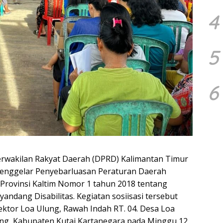
4
5
6
rwakilan Rakyat Daerah (DPRD) Kalimantan Timur
s menggelar Penyebarluasan Peraturan Daerah
 Provinsi Kaltim Nomor 1 tahun 2018 tentang
dang Disabilitas. Kegiatan sosiisasi tersebut
Sektor Loa Ulung, Rawah Indah RT. 04. Desa Loa
g, Kabupaten Kutai Kartanegara pada Minggu 12