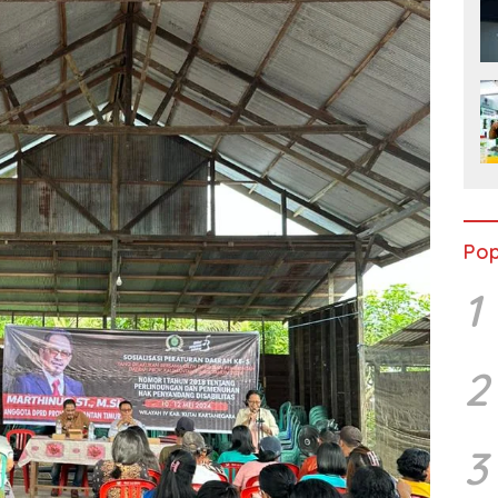
Pop
1
2
3