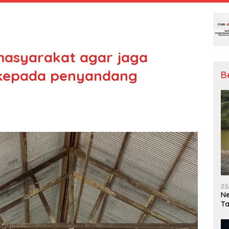
masyarakat agar jaga
h kepada penyandang
B
03
Ne
T
Me