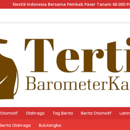
ersama Pemkab Paser Tanam 60.000 Pohon Mangrove guna Mempe
Otomotif
Olahraga
Tag Berita
Berita Otomotif
Lain
Berita Olahraga
Bulutangkis