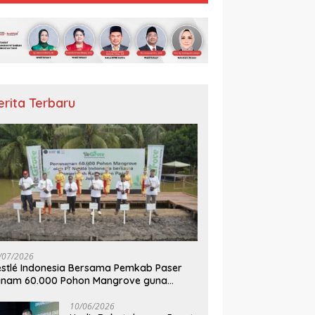
erita Terbaru
/07/2026
stlé Indonesia Bersama Pemkab Paser
anam 60.000 Pohon Mangrove guna
mperkuat Restorasi Ekosistem Pesisir
10/06/2026