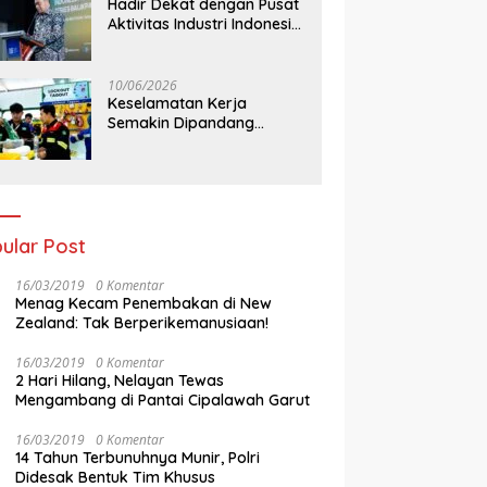
Hadir Dekat dengan Pusat
Aktivitas Industri Indonesia
Timur, IEE Series 2026
Perdana Digelar di
Balikpapan
10/06/2026
Keselamatan Kerja
Semakin Dipandang
Sebagai InvestasiStrategis
Industri Tambang
ular Post
16/03/2019
0 Komentar
Menag Kecam Penembakan di New
Zealand: Tak Berperikemanusiaan!
16/03/2019
0 Komentar
2 Hari Hilang, Nelayan Tewas
Mengambang di Pantai Cipalawah Garut
16/03/2019
0 Komentar
14 Tahun Terbunuhnya Munir, Polri
Didesak Bentuk Tim Khusus