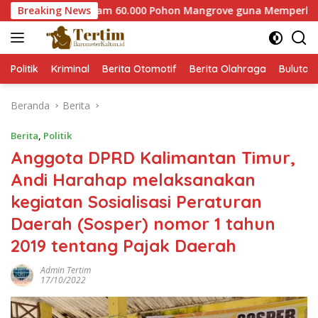
Langsung
 Paser Tanam 60.000 Pohon Mangrove guna Memperkuat Restora
Breaking News
ke
konten
Politik
Kriminal
Berita Otomotif
Berita Olahraga
Bulutan
Beranda
Berita
Berita
,
Politik
Anggota DPRD Kalimantan Timur,
Andi Harahap melaksanakan
kegiatan Sosialisasi Peraturan
Daerah (Sosper) nomor 1 tahun
2019 tentang Pajak Daerah
Admin Tertim
17/10/2022